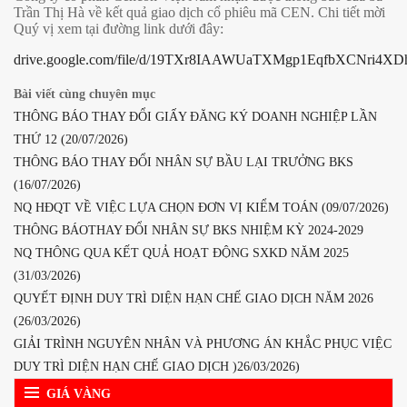
Trần Thị Hà về kết quả giao dịch cổ phiêu mã CEN. Chi tiết mời
Quý vị xem tại đường link dưới đây:
drive.google.com/file/d/19TXr8IAAWUaTXMgp1EqfbXCNri4XD
Bài viết cùng chuyên mục
THÔNG BÁO THAY ĐỔI GIẤY ĐĂNG KÝ DOANH NGHIỆP LẦN
THỨ 12 (20/07/2026)
THÔNG BÁO THAY ĐỔI NHÂN SỰ BẦU LẠI TRƯỞNG BKS
(16/07/2026)
NQ HĐQT VỀ VIỆC LỰA CHỌN ĐƠN VỊ KIỂM TOÁN (09/07/2026)
THÔNG BÁOTHAY ĐỔI NHÂN SỰ BKS NHIỆM KỲ 2024-2029
NQ THÔNG QUA KẾT QUẢ HOẠT ĐỘNG SXKD NĂM 2025
(31/03/2026)
QUYẾT ĐỊNH DUY TRÌ DIỆN HẠN CHẾ GIAO DỊCH NĂM 2026
(26/03/2026)
GIẢI TRÌNH NGUYÊN NHÂN VÀ PHƯƠNG ÁN KHẮC PHỤC VIỆC
DUY TRÌ DIỆN HẠN CHẾ GIAO DỊCH )26/03/2026)
GIÁ VÀNG