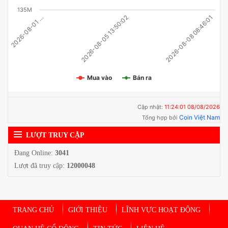
135M
2026-08-01 …
2026-08-08 08:46:01
2026-08-05 13:50:02
Mua vào
Bán ra
Cập nhật:
11:24:01 08/08/2026
Coin Việt Nam
Tổng hợp bởi
LƯỢT TRUY CẬP
Đang Online:
3041
Lượt đã truy cập:
12000048
TRANG CHỦ
GIỚI THIỆU
LĨNH VỰC HOẠT ĐỘNG