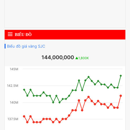
BIỂU ĐỒ
Biểu đồ giá vàng SJC
144,000,000
▲1,800K
145M
142.5M
140M
137.5M