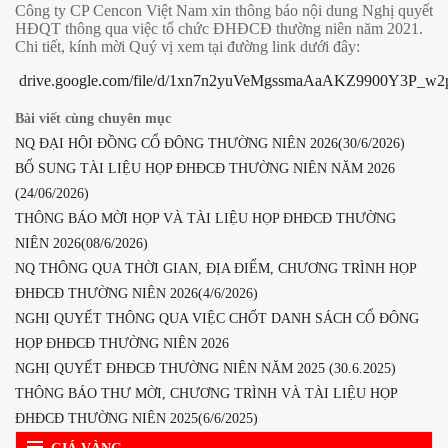
Công ty CP Cencon Việt Nam xin thông báo nội dung Nghị quyết
HĐQT thông qua việc tổ chức ĐHĐCĐ thường niên năm 2021.
Chi tiết, kính mời Quý vị xem tại đường link dưới đây:
drive.google.com/file/d/1xn7n2yuVeMgssmaAaAKZ9900Y3P_w2
Bài viết cùng chuyên mục
NQ ĐẠI HỘI ĐỒNG CỔ ĐÔNG THƯỜNG NIÊN 2026(30/6/2026)
BỔ SUNG TÀI LIỆU HỌP ĐHĐCĐ THƯỜNG NIÊN NĂM 2026
(24/06/2026)
THÔNG BÁO MỜI HỌP VÀ TÀI LIỆU HỌP ĐHĐCĐ THƯỜNG
NIÊN 2026(08/6/2026)
NQ THÔNG QUA THỜI GIAN, ĐỊA ĐIỂM, CHƯƠNG TRÌNH HỌP
ĐHĐCĐ THƯỜNG NIÊN 2026(4/6/2026)
NGHỊ QUYẾT THÔNG QUA VIỆC CHỐT DANH SÁCH CỔ ĐÔNG
HỌP ĐHĐCĐ THƯỜNG NIÊN 2026
NGHỊ QUYẾT ĐHĐCĐ THƯỜNG NIÊN NĂM 2025 (30.6.2025)
THÔNG BÁO THƯ MỜI, CHƯƠNG TRÌNH VÀ TÀI LIỆU HỌP
ĐHĐCĐ THƯỜNG NIÊN 2025(6/6/2025)