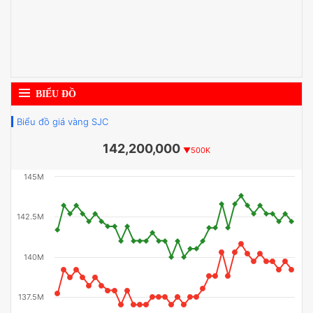
BIỂU ĐỒ
Biểu đồ giá vàng SJC
142,200,000
▼500K
145M
142.5M
140M
137.5M