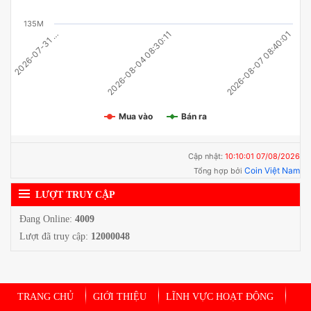
135M
2026-08-04 08:30:11
2026-08-07 08:40:01
2026-07-31 …
Mua vào
Bán ra
Cập nhật:
10:10:01 07/08/2026
Coin Việt Nam
Tổng hợp bởi
LƯỢT TRUY CẬP
Đang Online:
4009
Lượt đã truy cập:
12000048
TRANG CHỦ
GIỚI THIỆU
LĨNH VỰC HOẠT ĐỘNG