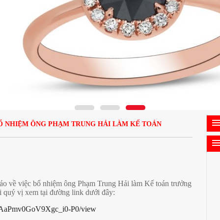
Ổ NHIỆM ÔNG PHẠM TRUNG HẢI LÀM KẾ TOÁN
o về việc bổ nhiệm ông Phạm Trung Hải làm Kế toán trưởng
i quý vị xem tại đường link dưới đây:
_tAaPmv0GoV9Xgc_i0-P0/view