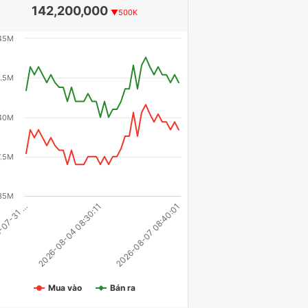
142,200,000
▼500K
45M
.5M
40M
7.5M
35M
-07-31 …
2026-08-04 08:30:11
2026-08-07 08:40:01
Mua vào
Bán ra