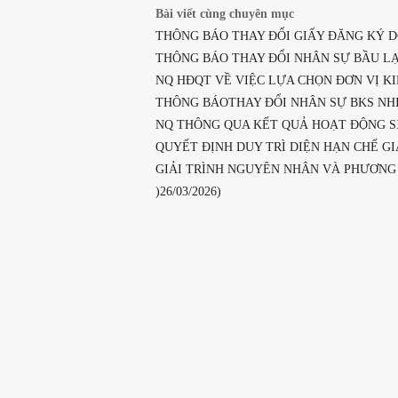
Bài viết cùng chuyên mục
THÔNG BÁO THAY ĐỔI GIẤY ĐĂNG KÝ DOA
THÔNG BÁO THAY ĐỔI NHÂN SỰ BẦU LẠI 
NQ HĐQT VỀ VIỆC LỰA CHỌN ĐƠN VỊ KIỂ
THÔNG BÁOTHAY ĐỔI NHÂN SỰ BKS NHIỆ
NQ THÔNG QUA KẾT QUẢ HOẠT ĐỘNG SXK
QUYẾT ĐỊNH DUY TRÌ DIỆN HẠN CHẾ GIAO
GIẢI TRÌNH NGUYÊN NHÂN VÀ PHƯƠNG 
)26/03/2026)