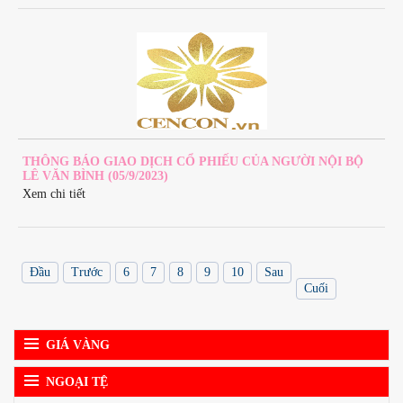
THÔNG BÁO GIAO DỊCH CỔ PHIẾU CỦA NGƯỜI NỘI BỘ
LÊ VĂN BÌNH (05/9/2023)
Xem chi tiết
Đầu
Trước
6
7
8
9
10
Sau
Cuối
GIÁ VÀNG
NGOẠI TỆ