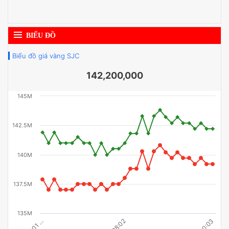
BIỂU ĐỒ
Biểu đồ giá vàng SJC
142,200,000
145M
142.5M
140M
137.5M
135M