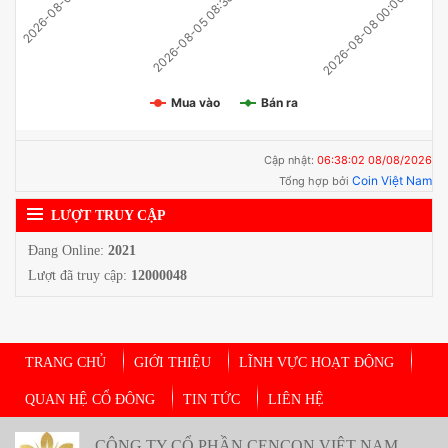
2026-08-05 08:38:02
2026-08-08 00:00:03
2026-08-01 …
Mua vào
Bán ra
Cập nhật:
06:38:02 08/08/2026
Coin Việt Nam
Tổng hợp bởi
LƯỢT TRUY CẬP
Đang Online:
2021
Lượt đã truy cập:
12000048
TRANG CHỦ
GIỚI THIỆU
LĨNH VỰC HOẠT ĐỘNG
QUAN HỆ CỔ ĐÔNG
TIN TỨC
LIÊN HỆ
CÔNG TY CỔ PHẦN CENCON VIỆT NAM