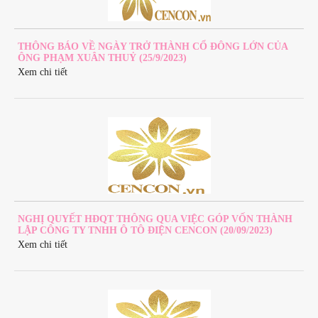
THÔNG BÁO VỀ NGÀY TRỞ THÀNH CỔ ĐÔNG LỚN CỦA
ÔNG PHẠM XUÂN THUỶ (25/9/2023)
Xem chi tiết
NGHỊ QUYẾT HĐQT THÔNG QUA VIỆC GÓP VỐN THÀNH
LẬP CÔNG TY TNHH Ô TÔ ĐIỆN CENCON (20/09/2023)
Xem chi tiết