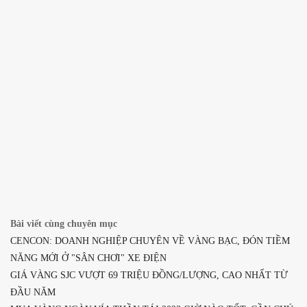
Bài viết cùng chuyên mục
CENCON: DOANH NGHIỆP CHUYÊN VỀ VÀNG BẠC, ĐÓN TIỀM
NĂNG MỚI Ở "SÂN CHƠI" XE ĐIỆN
GIÁ VÀNG SJC VƯỢT 69 TRIỆU ĐỒNG/LƯỢNG, CAO NHẤT TỪ
ĐẦU NĂM