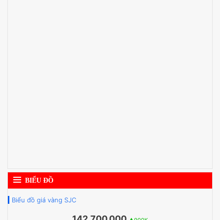
BIỂU ĐỒ
Biểu đồ giá vàng SJC
142,700,000
▲900K