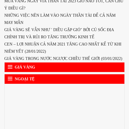
MUA VÀNG NGÀY VÍA THẦN TÁI 2023 GIỜ NÀO TỐT, CẦN CHÚ
Ý ĐIỀU GÌ?
NHỮNG VIỆC NÊN LÀM VÀO NGÀY THẦN TÀI ĐỂ CẢ NĂM
MAY MẮN
GIÁ VÀNG SẼ VẪN NHƯ ' DIỀU GẶP GIÓ" BỞI CÚ SỐC ĐỊA
CHÍNH TRỊ VÀ RỦI RO TĂNG TRƯỞNG KINH TẾ
CEN – LỢI NHUẬN CẢ NĂM 2021 TĂNG CAO NHẤT KỂ TỪ KHI
NIÊM YẾT (28/01/2022)
GIÁ VÀNG TRONG NƯỚC NGƯỢC CHIỀU THẾ GIỚI (03/01/2022)
GIÁ VÀNG
NGOẠI TỆ